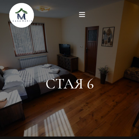
Начало
Стаи
Забележителности
СТАЯ 6
Галерия
За нас
Контакти