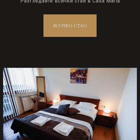
Разгледайте всички стаи в Casa Maria
ВСИЧКИ СТАИ
Настаняване
Напускане
Възрастни
Деца
1
0
ТЪРСЕНЕ