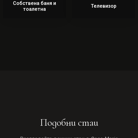
Собствена баня и
Телевизор
тоалетна
Подобни стаи